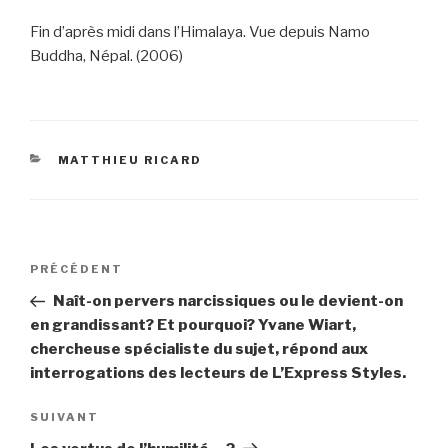
Fin d’après midi dans l’Himalaya. Vue depuis Namo
Buddha, Népal. (2006)
CATÉGORIES
MATTHIEU RICARD
Navigation
PRÉCÉDENT
Article
de
précédent
Naît-on pervers narcissiques ou le devient-on
l’article
en grandissant? Et pourquoi? Yvane Wiart,
chercheuse spécialiste du sujet, répond aux
interrogations des lecteurs de L’Express Styles.
SUIVANT
Article
suivant