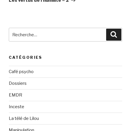
Les vertus de l’humilité – 2
Recherche
Reche
pour
:
CATÉGORIES
Café psycho
Dossiers
EMDR
Inceste
La télé de Lilou
Manipulation