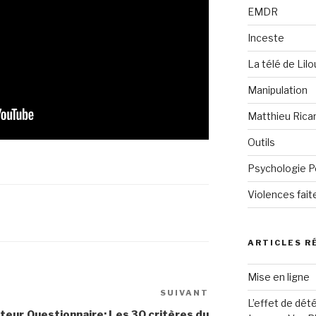
EMDR
Inceste
La télé de Lilo
Manipulation
Matthieu Rica
Outils
Psychologie P
Violences fai
ARTICLES R
Mise en ligne
SUIVANT
Article
L’effet de dét
suivant
ateur
Questionnaire: Les 30 critères du