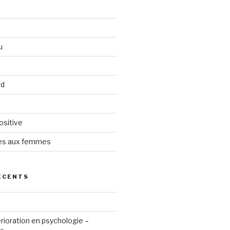
u
rd
ositive
tes aux femmes
ÉCENTS
érioration en psychologie –