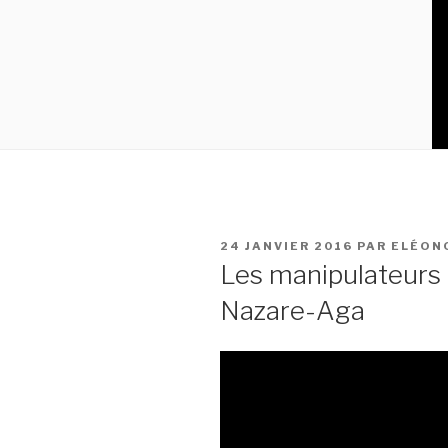
PUBLIÉ
24 JANVIER 2016
PAR
ELÉON
LE
Les manipulateurs 
Nazare-Aga