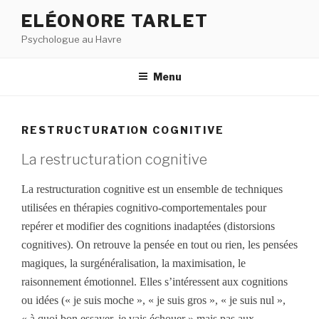
Aller
ELÉONORE TARLET
au
Psychologue au Havre
contenu
principal
Menu
RESTRUCTURATION COGNITIVE
La restructuration cognitive
La restructuration cognitive est un ensemble de techniques
utilisées en thérapies cognitivo-comportementales pour
repérer et modifier des cognitions inadaptées (distorsions
cognitives). On retrouve la pensée en tout ou rien, les pensées
magiques, la surgénéralisation, la maximisation, le
raisonnement émotionnel. Elles s’intéressent aux cognitions
ou idées (« je suis moche », « je suis gros », « je suis nul »,
« à quoi bon essayer, je vais échouer » mais pas aux