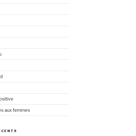
u
rd
ositive
tes aux femmes
ÉCENTS