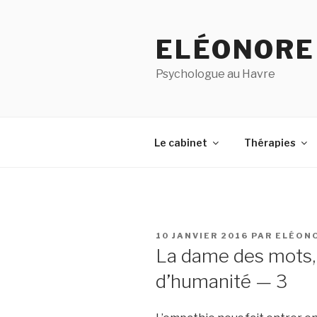
Aller
au
ELÉONORE
contenu
principal
Psychologue au Havre
Le cabinet
Thérapies
PUBLIÉ
10 JANVIER 2016
PAR
ELÉON
LE
La dame des mots,
d’humanité — 3