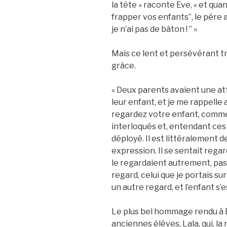
la tête » raconte Eve, « et quan
frapper vos enfants”, le pére 
je n’ai pas de bâton ! ” »
Mais ce lent et persévérant t
grâce.
« Deux parents avaient une att
leur enfant, et je me rappelle a
regardez votre enfant, comme 
interloqués et, entendant ces
déployé. Il est littéralement d
expression. Il se sentait regar
le regardaient autrement, pa
regard, celui que je portais su
un autre regard, et l’enfant s’
Le plus bel hommage rendu à E
anciennes élèves, Lala, qui, la