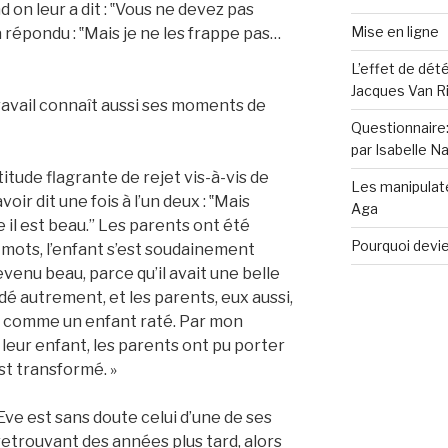
d on leur a dit : ‟Vous ne devez pas
Mise en ligne
a répondu : ‟Mais je ne les frappe pas…
L’effet de dét
Jacques Van Ri
ravail connaît aussi ses moments de
Questionnaire:
par Isabelle N
itude flagrante de rejet vis-à-vis de
Les manipulate
voir dit une fois à l’un deux : ‟Mais
Aga
il est beau.” Les parents ont été
Pourquoi devie
 mots, l’enfant s’est soudainement
evenu beau, parce qu’il avait une belle
dé autrement, et les parents, eux aussi,
s comme un enfant raté. Par mon
r leur enfant, les parents ont pu porter
est transformé. »
ve est sans doute celui d’une de ses
 retrouvant des années plus tard, alors