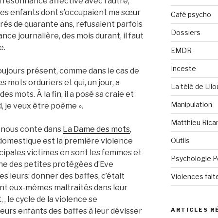
 résonnance affective avec l’autre,
Les enfants dont s’occupaient ma sœur
Café psycho
és de quarante ans, refusaient parfois
Dossiers
éance journalière, des mois durant, il faut
e.
EMDR
Inceste
toujours présent, comme dans le cas de
s mots orduriers et qui, un jour, a
La télé de Lilo
s mots. À la fin, il a posé sa craie et
Manipulation
d, je veux être poème ».
Matthieu Rica
e nous conte dans
La Dame des mots
,
 domestique est la première violence
Outils
ncipales victimes en sont les femmes et
Psychologie P
une des petites protégées d’Eve
 leurs: donner des baffes, c’était
Violences fai
ent eux-mêmes maltraités dans leur
, le cycle de la violence se
 leurs enfants des baffes à leur dévisser
ARTICLES R