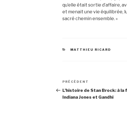
qu’elle était sortie d’affaire, 
et menait une vie équilibrée, l
sacré chemin ensemble. »
CATÉGORIES
MATTHIEU RICARD
Navigation
PRÉCÉDENT
Article
de
précédent
L’histoire de Stan Brock: à la 
Indiana Jones et Gandhi
l’article