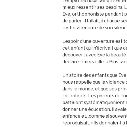
L’empathie nous fait entrer en
mieux ressentir ses besoins. 
Eve, orthophoniste pendant pr
de parler. Il fallait, à chaque s
rester à l’écoute de son silenc
L’espoir d’une ouverture est 
cet enfant qui n’écrivait que de
découvert avec Eve la beauté de
déclaré, émerveillé : « Plus tar
L’histoire des enfants que Ev
nous rappelle que la violence
dans le monde, et que ses pri
les enfants. Les parents de l’
battaient systématiquement les
donner une éducation. Il avai
enfance et, .comme si souvent, 
reproduisait. « Ils donnaient à